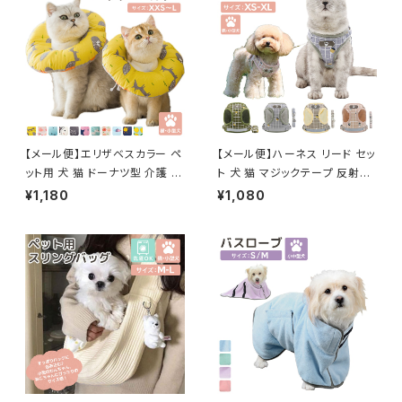
【メール便】エリザベスカラー ペ
【メール便】ハーネス リード セッ
ット用 犬 猫 ドーナツ型 介護 ク
ト 犬 猫 マジックテープ 反射テ
ッション ネッカー／pets084
ープ付き サイズ調整可能／pet
¥1,180
¥1,080
s028