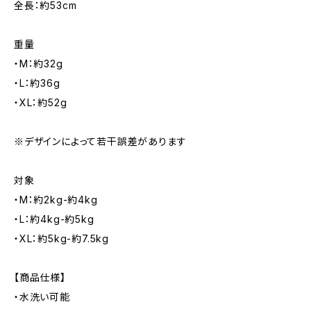
全長：約53cm
重量
・M：約32g
・L：約36g
・XL：約52g
※デザインによって若干誤差があります
対象
・M：約2kg-約4kg
・L：約4kg-約5kg
・XL：約5kg-約7.5kg
【商品仕様】
・水洗い可能