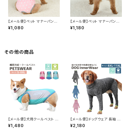
【メール便】ペット マナーパンツ
【メール便】ペット マナーパンツ
おむつ ドッグウェア サスペンダ
おむつ ドッグウェア 犬／pets0
¥1,080
¥1,180
ー しっぽ穴付き 犬／pets087
88
その他の商品
【メール便】犬用クールベスト 熱
【メール便】ドッグウェア 長袖 ロ
中症対策 ひんやり ペット／pet
ンパース 犬 ペット 防寒 秋冬／
¥1,480
¥2,180
s146
pets079