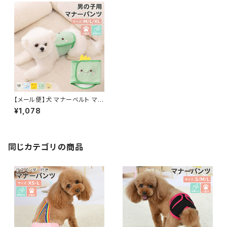
【メール便】犬 マナーベルト マナ
ーパンツ 男の子 雄犬 小型犬
¥1,078
ペット用品 ドックウェア おむつ
カバー しつけ用品 マジックテー
プ ゴムバンド／pets241
同じカテゴリの商品