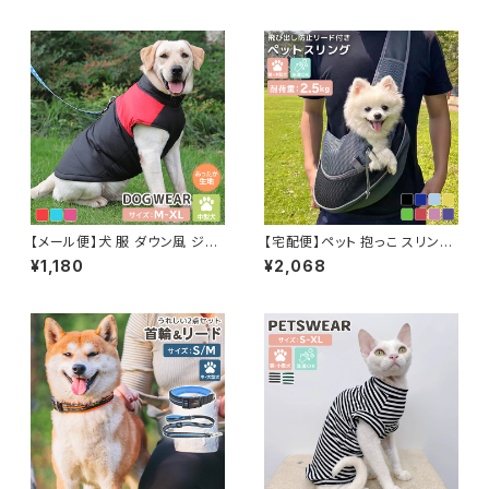
【メール便】犬 服 ダウン風 ジャ
【宅配便】ペット 抱っこ スリング
ケット 暖かい ドッグウェア 秋 冬
メッシュ キャリーバッグ 犬 小型
¥1,180
¥2,068
中型犬 おしゃれ かわいい あっ
犬 猫 ペットグッズ ペット鞄 ドッ
たか ウェア／pets191
グスリング ／pets247