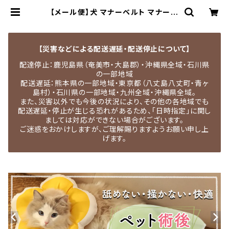
【メール便】犬 マナーベルト マナーパ
ンツ 男の子 雄犬 小型犬 ペット用品
ドックウェア おむつカバー しつけ用
品 マジックテープ ゴムバンド／pets
241 | MEDEL QUON｜ペット用品
【災害などによる配送遅延・配送停止について】
専門店・犬用品・猫服・ドッグウェア
配達停止：鹿児島県（奄美市・大島郡）・沖縄県全域・石川県
の一部地域
配送遅延：熊本県の一部地域・東京都（八丈島八丈町・青ヶ
島村）・石川県の一部地域・九州全域・沖縄県全域。
また、災害以外でも今後の状況により、その他の各地域でも
配送遅延・停止が生じる恐れがあるため、「日時指定」に関し
ましては対応ができない場合がございます。
ご迷惑をおかけしますが、ご理解賜りますようお願い申し上
げます。