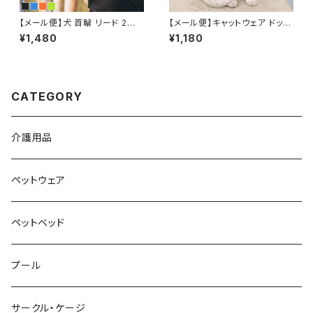
【メール便】犬 首輪 リード 2点
【メール便】キャットウェア ドッグ
セット 散歩 反射テープ 蛍光カ
ウェア 犬 猫 ボーダー ノースリ
¥1,480
¥1,180
ラー メッシュ 中型犬 大型犬／p
ーブ ペット／pets201
ets210
CATEGORY
介護用品
ペットウェア
ペットベッド
プール
サークル・ケージ