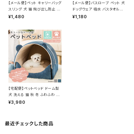
【メール便】ペット キャリーバッグ
【メール便】バスローブ ペット 犬
スリング 犬 猫 飛び出し防止 抱
ドッグウェア 吸水 バスタオル／
っこひも／pets059
pets025
¥1,480
¥1,180
【宅配便】ペットベッド ドーム型
犬 洗える 猫 秋 冬 ふわふわ ／
pets006
¥3,980
最近チェックした商品