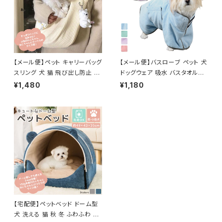
【メール便】ペット キャリーバッグ
【メール便】バスローブ ペット 犬
スリング 犬 猫 飛び出し防止 抱
ドッグウェア 吸水 バスタオル／
っこひも／pets059
pets025
¥1,480
¥1,180
【宅配便】ペットベッド ドーム型
犬 洗える 猫 秋 冬 ふわふわ ／