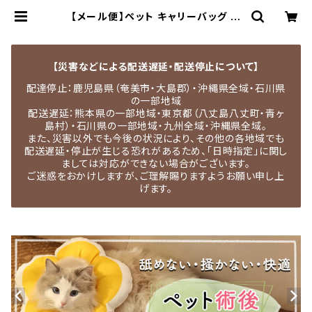
【メール便】ペット キャリーバッグ ス
リング 犬 猫 飛び出し防止 抱っこひも
／pets059 | MEDEL QUON｜ペ
ット用品専門店・犬用品・猫服・ドッグ
ウェア
【災害などによる配送遅延・配送停止について】
配達停止：鹿児島県（奄美市・大島郡）・沖縄県全域・石川県
の一部地域
配送遅延：熊本県の一部地域・東京都（八丈島八丈町・青ヶ
島村）・石川県の一部地域・九州全域・沖縄県全域。
また、災害以外でも今後の状況により、その他の各地域でも
配送遅延・停止が生じる恐れがあるため、「日時指定」に関し
ましては対応ができない場合がございます。
ご迷惑をおかけしますが、ご理解賜りますようお願い申し上
げます。