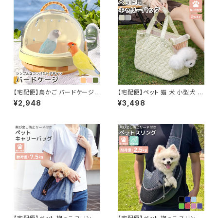
【宅配便】鳥かご バードケージ
【宅配便】ペット 猫 犬 小型犬 か
キャリーケース 持ち運び 取っ手
ばん ペットグッズ ボストンバッグ
¥2,948
¥3,498
ペット用品 半透明 中が見える
ショルダーバッグ 2way ショル
給水器 水飲み／pets250
ダーベルト／pets249