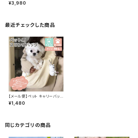
pets006
¥3,980
最近チェックした商品
【メール便】ペット キャリーバッグ
スリング 犬 猫 飛び出し防止 抱
¥1,480
っこひも／pets059
同じカテゴリの商品