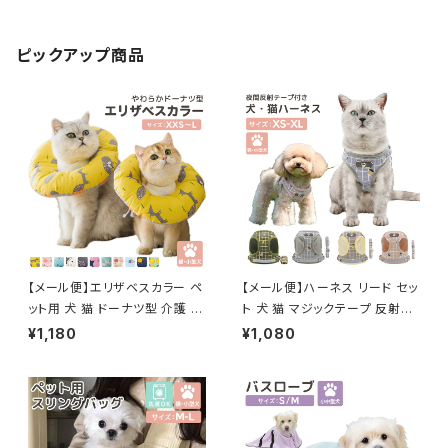
ピックアップ商品
【メール便】エリザベスカラー ペ
【メール便】ハーネス リード セッ
ット用 犬 猫 ドーナツ型 介護 ク
ト 犬 猫 マジックテープ 反射テ
ッション ネッカー／pets084
ープ付き サイズ調整可能／pet
¥1,180
¥1,080
s028