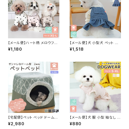
【メール便】ハート柄 メロウフリ
【メール便】犬 小型犬 ペット ワ
ル 長袖 ドッグウェア ストレッチ
ンピース ペット用品 服 ドッグウ
¥1,180
¥1,518
犬 服 小型犬 ペット／pets218
ェア レイヤード風ワンピ 犬の服
半袖 リブ生地／pets255
【宅配便】ペット ベッド ドーム型
【メール便】犬 服 小型 袖なし 肩
ハウス 犬 猫 2way／pets023
フリル トップス リードリング付き
¥2,980
¥880
凹凸生地 裏面 蒸れにくい／pe