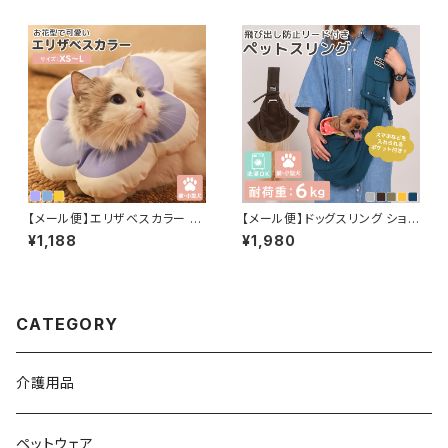
ts228
【メール便】エリザベスカラー 犬
【メール便】ドッグスリング ショル
小型犬 猫 ペット ペットグッズ 花
ダー キャリーバッグ ペット 犬 猫
¥1,188
¥1,980
ドーナツ ソフト 軽量 クッション
飛び出し防止／pets002
枕 通気性 ネッカー／pets246
CATEGORY
介護用品
ペットウェア