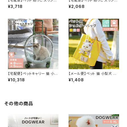
【宅配便】ペット 抱っこ スリング
【宅配便】ペット 抱っこ スリング
キャリーバッグ 犬 小型犬 猫 シ
メッシュ キャリーバッグ 犬 小型
¥3,718
¥2,068
ョルダーバッグ ペットグッズ デニ
犬 猫 ペットグッズ ペット鞄 ドッ
ム風 ／pets248a1
グスリング ／pets247
【宅配便】ペットキャリー 猫 小型
【メール便】ペット 猫 小型犬 か
犬 キャスター付き 4輪 360度
ばん ペットグッズ トートバッグ
¥10,318
¥1,408
回転 ペット用品 2way キャリー
キャリーバッグ キャンバスバッグ
ケース ／pets243a1
ショルダー／pets242
その他の商品