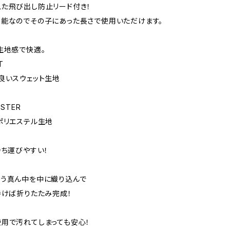
た飛び出し防止リード付き！
能なのでその子にあった長さで使用いただけます。
生地感で快適。
T
良いスウェット生地
STER
ポリエステル生地
持ち運びやすい！
よう真ん中を中に織り込んで
巻けば折りたたみ完成！
用で汚れてしまっても安心！