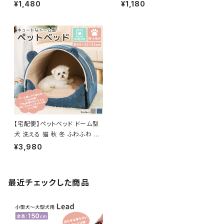
っこひも／pets059
pets025
¥1,480
¥1,180
【宅配便】ペットベッド ドーム型
犬 洗える 猫 秋 冬 ふわふわ ／
pets006
¥3,980
最近チェックした商品