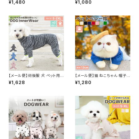
¥1,480
¥1,080
っこひも／pets059
／pets036
【メール便】術後服 犬 ペット用
【メール便】猫 ねこちゃん 帽子
品 ロンパース ペットウェア ドッ
ペットグッズ 被り物 ベレー帽 チ
¥1,628
¥1,280
グウェア いぬ 小型犬 中型犬 服
ョボ フェルト調生地 ゴム紐 ／p
介護用品 犬の服 ハイネック つ
ets230
なぎ カバーオール 長袖 ／pets
237