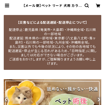
【メール便】ペット リード 犬用 カラフ
ル リフレクティブ 持ち手 スポンジ 3
60度回転／pets003 | MEDEL Q
UON｜ペット用品専門店・犬用品・猫
服・ドッグウェア
【災害などによる配送遅延・配送停止について】
配達停止：鹿児島県（奄美市・大島郡）・沖縄県全域・石川県
の一部地域
配送遅延：熊本県の一部地域・東京都（八丈島八丈町・青ヶ
島村）・石川県の一部地域・九州全域・沖縄県全域。
また、災害以外でも今後の状況により、その他の各地域でも
配送遅延・停止が生じる恐れがあるため、「日時指定」に関し
ましては対応ができない場合がございます。
ご迷惑をおかけしますが、ご理解賜りますようお願い申し上
げます。