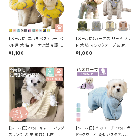
【メール便】エリザベスカラー ペ
【メール便】ハーネス リード セッ
ット用 犬 猫 ドーナツ型 介護 ク
ト 犬 猫 マジックテープ 反射テ
ッション ネッカー／pets084
ープ付き サイズ調整可能／pet
¥1,180
¥1,080
s028
【メール便】ペット キャリーバッグ
【メール便】バスローブ ペット 犬
スリング 犬 猫 飛び出し防止 抱
ドッグウェア 吸水 バスタオル／