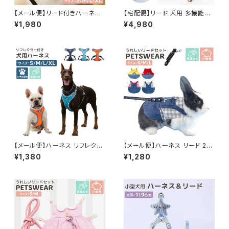
【メール便】リード付きハーネス
【宅配便】リード 犬用 多機能伸
メッシュ 犬 猫 ペット／pets09
縮 LED マナー袋収納 ワンタッ
¥1,980
¥4,980
0
チロック ペット／pets103
【メール便】ハーネス リフレクタ
【メール便】ハーネス リード 2点
ー ドッグウェア 胴輪 犬 ペット
セット 小動物用 フード付き サロ
¥1,380
¥1,280
メッシュ ／pets117
ペット風 チェック／pets118