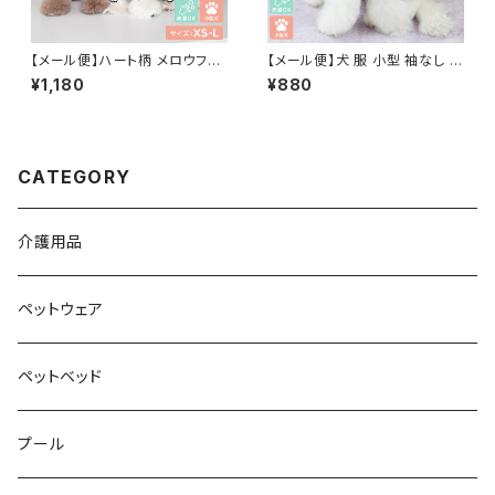
【メール便】ハート柄 メロウフリ
【メール便】犬 服 小型 袖なし 肩
ル 長袖 ドッグウェア ストレッチ
フリル トップス リードリング付き
¥1,180
¥880
犬 服 小型犬 ペット／pets218
凹凸生地 裏面 蒸れにくい／pe
ts228
CATEGORY
介護用品
ペットウェア
ペットベッド
プール