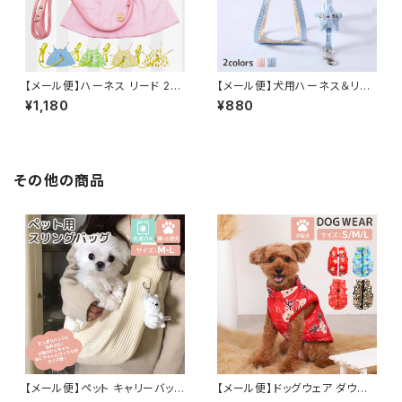
【メール便】ハーネス リード 2点
【メール便】犬用ハーネス＆リー
セット 小動物用 洋服 ペット／p
ド 2点セット ペット 猫 胴輪／p
¥1,180
¥880
ets119
ets142
その他の商品
【メール便】ペット キャリーバッグ
【メール便】ドッグウェア ダウン
スリング 犬 猫 飛び出し防止 抱
風 ジャケット 犬 猫 ペット 防寒