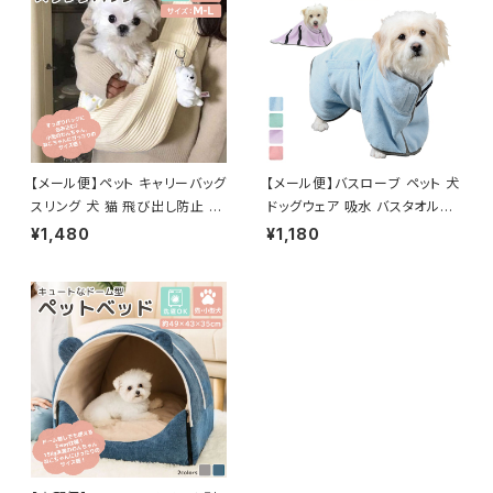
【メール便】ペット キャリーバッグ
【メール便】バスローブ ペット 犬
スリング 犬 猫 飛び出し防止 抱
ドッグウェア 吸水 バスタオル／
っこひも／pets059
pets025
¥1,480
¥1,180