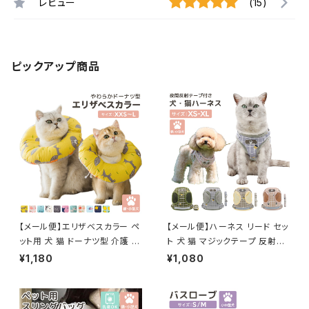
レビュー
(15)
ピックアップ商品
【メール便】エリザベスカラー ペ
【メール便】ハーネス リード セッ
ット用 犬 猫 ドーナツ型 介護 ク
ト 犬 猫 マジックテープ 反射テ
ッション ネッカー／pets084
ープ付き サイズ調整可能／pet
¥1,180
¥1,080
s028