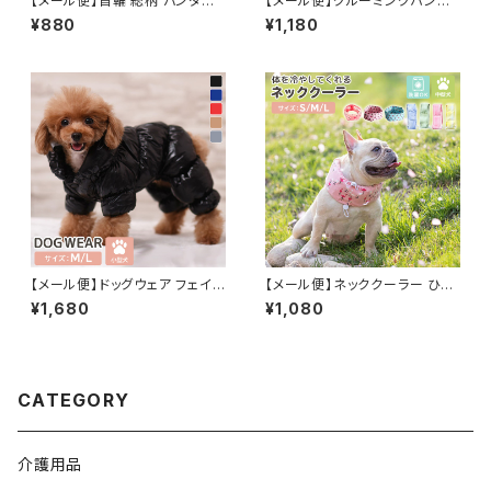
【メール便】首輪 総柄 バンダナ
【メール便】グルーミングハンモ
スカーフ 猫 犬 洗える ペットグ
ック S字フック 2点セット 犬 ペ
¥880
¥1,180
ッズ／pets211
ット トリミング 吊り下げ／pets
155
【メール便】ドッグウェア フェイク
【メール便】ネッククーラー ひん
ダウンジャケット 袖あり ボア 光
やり クール 熱中症対策 スカー
¥1,680
¥1,080
沢 冬 ペット 犬 猫 ／pets049
フ バンダナ 犬 ペット／pets14
7
CATEGORY
介護用品