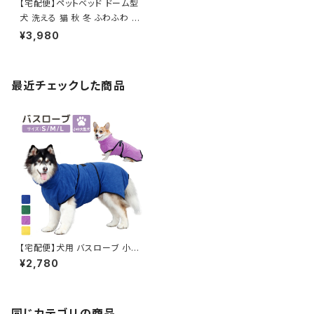
【宅配便】ペットベッド ドーム型
犬 洗える 猫 秋 冬 ふわふわ ／
pets006
¥3,980
最近チェックした商品
【宅配便】犬用 バスローブ 小型
犬 中型犬 大型犬 お風呂 水遊
¥2,780
び 水分吸収 マジックテープ／p
ets007
同じカテゴリの商品