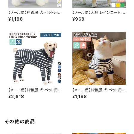
【メール便】術後服 犬 ペット用
【メール便】犬用 レインコート 小
品 ロンパース ペットウェア ドッ
型犬 中型犬 着せやすい フード
¥1,188
¥968
グウェア いぬ 小型犬 中型犬 服
付き ケープ ポンチョ 透明 クリ
介護用品 ／pets252
ア 防水／pets251
【メール便】術後服 犬 ペット用
【メール便】術後服 犬 ペット用
品 ロンパース ペットウェア ドッ
品 ロンパース ペットウェア ドッ
¥2,618
¥1,188
グウェア いぬ 中型犬 大型犬 服
グウェア いぬ 小型犬 中型犬 服
介護用品／pets244
介護用品 犬の服 ハイネック つ
なぎ カバーオール 長袖 ／pets
237
その他の商品