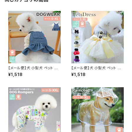
【メール便】犬 小型犬 ペット ワ
【メール便】犬 小型犬 ペット ド
ンピース ペット用品 服 ドッグウ
レス 服 結婚式 ウエディング パ
¥1,518
¥1,518
ェア レイヤード風ワンピ 犬の服
ーティー ペット用品 ドッグウェ
半袖 リブ生地／pets255
ア ワンピース／pets254