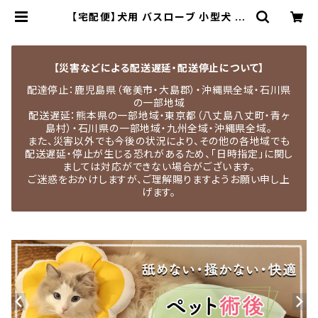
【宅配便】犬用 バスローブ 小型犬 中
型犬 大型犬 お風呂 水遊び 水分吸収
マジックテープ／pets007 | MEDE
L QUON｜ペット用品専門店・犬用
品・猫服・ドッグウェア
【災害などによる配送遅延・配送停止について】
配達停止：鹿児島県（奄美市・大島郡）・沖縄県全域・石川県
の一部地域
配送遅延：熊本県の一部地域・東京都（八丈島八丈町・青ヶ
島村）・石川県の一部地域・九州全域・沖縄県全域。
また、災害以外でも今後の状況により、その他の各地域でも
配送遅延・停止が生じる恐れがあるため、「日時指定」に関し
ましては対応ができない場合がございます。
ご迷惑をおかけしますが、ご理解賜りますようお願い申し上
げます。