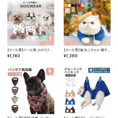
【メール便】ハート柄 メロウフリ
【メール便】猫 ねこちゃん 帽子
ル 長袖 ドッグウェア ストレッチ
ペットグッズ 被り物 ベレー帽 チ
¥1,180
¥1,280
犬 服 小型犬 ペット／pets218
ョボ フェルト調生地 ゴム紐 ／p
ets230