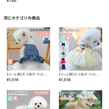
¥780
せやすい／pets017
同じカテゴリの商品
【メール便】犬 小型犬 ペット ワ
【メール便】犬 小型犬 ペット ド
ンピース ペット用品 服 ドッグウ
レス 服 結婚式 ウエディング パ
¥1,518
¥1,518
ェア レイヤード風ワンピ 犬の服
ーティー ペット用品 ドッグウェ
半袖 リブ生地／pets255
ア ワンピース／pets254