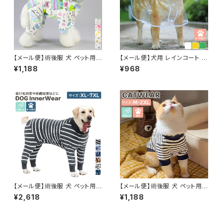
【メール便】術後服 犬 ペット用
【メール便】犬用 レインコート 小
品 ロンパース ペットウェア ドッ
型犬 中型犬 着せやすい フード
¥1,188
¥968
グウェア いぬ 小型犬 中型犬 服
付き ケープ ポンチョ 透明 クリ
介護用品 ／pets252
ア 防水／pets251
【メール便】術後服 犬 ペット用
【メール便】術後服 犬 ペット用
品 ロンパース ペットウェア ドッ
品 ロンパース ペットウェア ドッ
¥2,618
¥1,188
グウェア いぬ 中型犬 大型犬 服
グウェア いぬ 小型犬 中型犬 服
介護用品／pets244
介護用品 犬の服 ハイネック つ
なぎ カバーオール 長袖 ／pets