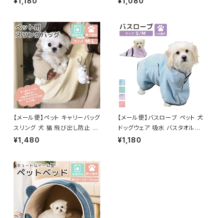
¥1,180
¥1,080
s028
【メール便】ペット キャリーバッグ
【メール便】バスローブ ペット 犬
スリング 犬 猫 飛び出し防止 抱
ドッグウェア 吸水 バスタオル／
っこひも／pets059
pets025
¥1,480
¥1,180