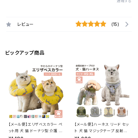
通報する
レビュー
(15)
ピックアップ商品
【メール便】エリザベスカラー ペ
【メール便】ハーネス リード セッ
ット用 犬 猫 ドーナツ型 介護 ク
ト 犬 猫 マジックテープ 反射テ
ッション ネッカー／pets084
ープ付き サイズ調整可能／pet