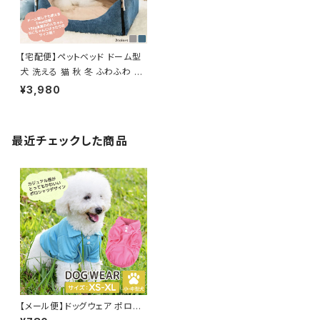
【宅配便】ペットベッド ドーム型
犬 洗える 猫 秋 冬 ふわふわ ／
pets006
¥3,980
最近チェックした商品
【メール便】ドッグウェア ポロシ
ャツ 犬 猫 ペット 半袖 薄手 着