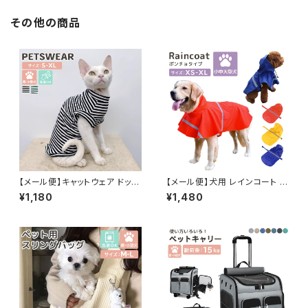
237
その他の商品
【メール便】キャットウェア ドッグ
【メール便】犬用 レインコート フ
ウェア 犬 猫 ボーダー ノースリ
ード付き ポンチョ 無地 着せや
¥1,180
¥1,480
ーブ ペット／pets201
すい 袖なし／pets010