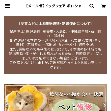
【メール便】ドッグウェア ポロシャツ
犬 猫 ペット 半袖 薄手 着せやすい／
pets017 | MEDEL QUON｜ペット
用品専門店・犬用品・猫服・ドッグウェ
ア
【災害などによる配送遅延・配送停止について】
配達停止：鹿児島県（奄美市・大島郡）・沖縄県全域・石川県
の一部地域
配送遅延：熊本県の一部地域・東京都（八丈島八丈町・青ヶ
島村）・石川県の一部地域・九州全域・沖縄県全域。
また、災害以外でも今後の状況により、その他の各地域でも
配送遅延・停止が生じる恐れがあるため、「日時指定」に関し
ましては対応ができない場合がございます。
ご迷惑をおかけしますが、ご理解賜りますようお願い申し上
げます。