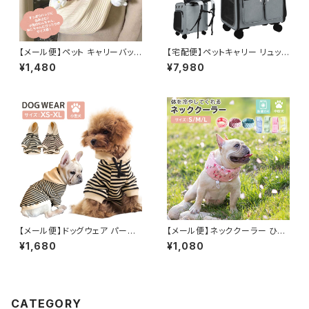
【メール便】ペット キャリーバッグ
【宅配便】ペットキャリー リュック
スリング 犬 猫 飛び出し防止 抱
バッグ 犬 猫 小型犬 キャスター
¥1,480
¥7,980
っこひも／pets059
付き／pets045
【メール便】ドッグウェア パーカ
【メール便】ネッククーラー ひん
ー フード付き ペット 犬服 猫服
やり クール 熱中症対策 スカー
¥1,680
¥1,080
ボーダー柄 袖あり 伸縮性あり
フ バンダナ 犬 ペット／pets14
／pets008
7
CATEGORY