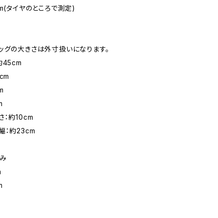
m(タイヤのところで測定)
ッグの大きさは外寸扱いになります。
45cm
cm
m
m
：約10cm
幅：約23cm
み
m
m