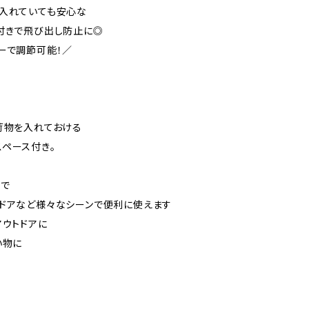
に入れていても安心な
付きで飛び出し防止に◎
ーで調節可能！／
ス
荷物を入れておける
ペース付き。
面で
ドアなど様々なシーンで便利に使えます
アウトドアに
い物に