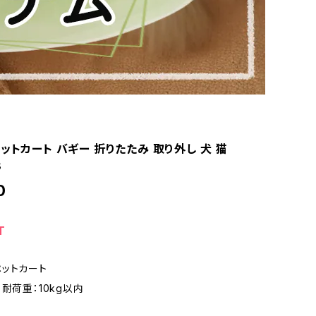
ットカート バギー 折りたたみ 取り外し 犬 猫
8
0
T
ットカート
耐荷重：10kg以内