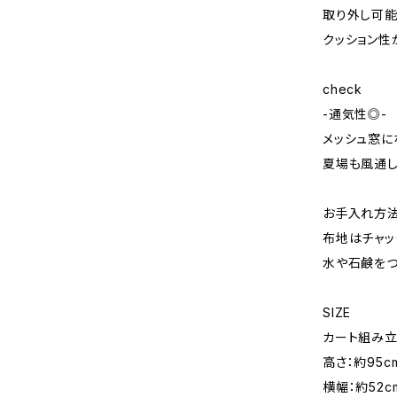
取り外し可能
クッション性
check
-通気性◎-
メッシュ窓に
夏場も風通し
お手入れ方
布地はチャッ
水や石鹸をつ
SIZE
カート組み
高さ：約95c
横幅：約52