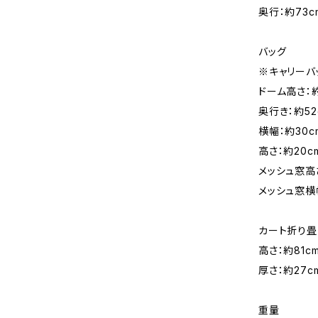
奥行：約73c
バッグ
※キャリーバ
ドーム高さ：約
奥行き：約52
横幅：約30c
高さ：約20c
メッシュ窓高さ
メッシュ窓横
カート折り畳
高さ：約81c
厚さ：約27c
重量