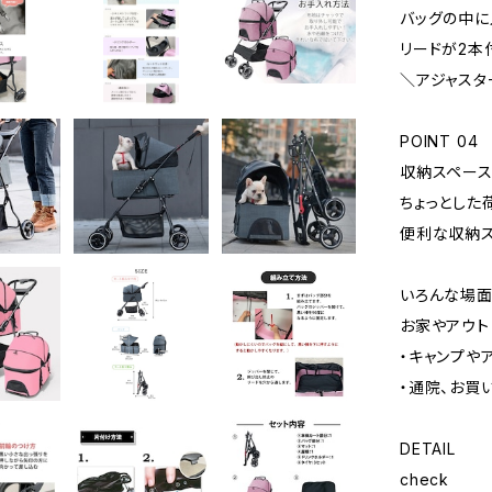
バッグの中
リードが2本
＼アジャスタ
POINT 04
収納スペー
ちょっとした
便利な収納ス
いろんな場
お家やアウト
・キャンプや
・通院、お買
DETAIL
check