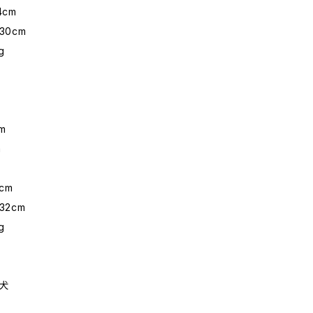
4cm
30cm
g
m
m
cm
32cm
g
犬