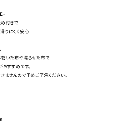
工-
止め付きで
滑りにくく安心
法
は乾いた布や濡らせた布で
がおすすめです。
きませんので予めご了承ください。
m
m