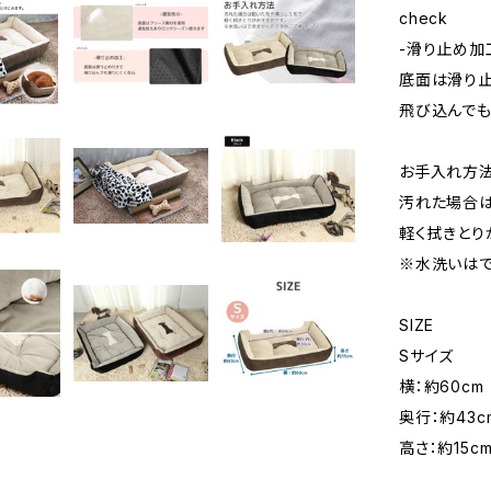
check
-滑り止め加
底面は滑り
飛び込んでも
お手入れ方
汚れた場合
軽く拭きとり
※水洗いはで
SIZE
Sサイズ
横：約60cm
奥行：約43c
高さ：約15c