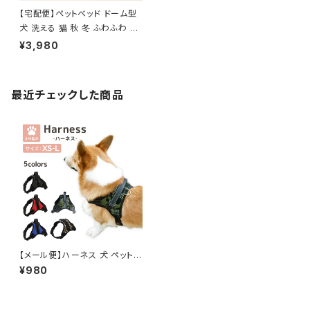
【宅配便】ペットベッド ドーム型
犬 洗える 猫 秋 冬 ふわふわ ／
pets006
¥3,980
最近チェックした商品
【メール便】ハーネス 犬 ペット
裏地メッシュ ロック サイズ調整
¥980
可能／pets029