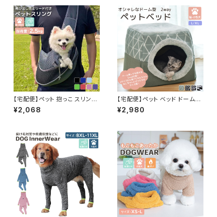
【宅配便】ペット 抱っこ スリング
【宅配便】ペット ベッド ドーム型
メッシュ キャリーバッグ 犬 小型
ハウス 犬 猫 2way／pets023
¥2,068
¥2,980
犬 猫 ペットグッズ ペット鞄 ドッ
グスリング ／pets247