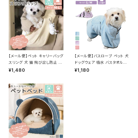
【メール便】ペット キャリーバッグ
【メール便】バスローブ ペット 犬
スリング 犬 猫 飛び出し防止 抱
ドッグウェア 吸水 バスタオル／
っこひも／pets059
pets025
¥1,480
¥1,180