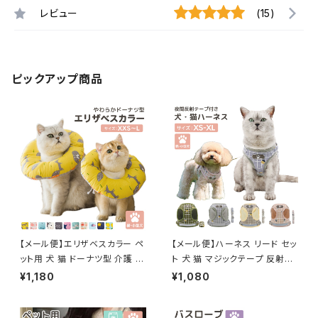
レビュー
(15)
ピックアップ商品
【メール便】エリザベスカラー ペ
【メール便】ハーネス リード セッ
ット用 犬 猫 ドーナツ型 介護 ク
ト 犬 猫 マジックテープ 反射テ
ッション ネッカー／pets084
ープ付き サイズ調整可能／pet
¥1,180
¥1,080
s028