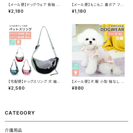
【メール便】ドッグウェア 長袖 ロ
【メール便】もこもこ 裏ボア フリ
ンパース 犬 ペット 防寒 秋冬／
ース ドッグウェア 犬 服 あった
¥2,180
¥1,180
pets079
かい ペット 秋冬／pets217
【宅配便】ドッグスリング 犬 猫
【メール便】犬 服 小型 袖なし 肩
ペット 抱っこひも キャリーバッグ
フリル トップス リードリング付き
¥2,580
¥880
ショルダー／pets011
凹凸生地 裏面 蒸れにくい／pe
ts228
CATEGORY
介護用品