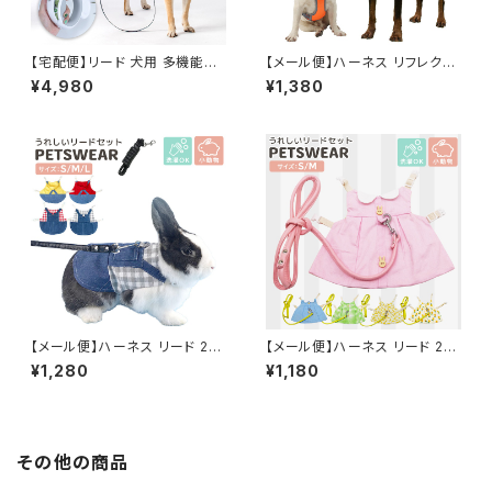
【宅配便】リード 犬用 多機能伸
【メール便】ハーネス リフレクタ
縮 LED マナー袋収納 ワンタッ
ー ドッグウェア 胴輪 犬 ペット
¥4,980
¥1,380
チロック ペット／pets103
メッシュ ／pets117
【メール便】ハーネス リード 2点
【メール便】ハーネス リード 2点
セット 小動物用 フード付き サロ
セット 小動物用 洋服 ペット／p
¥1,280
¥1,180
ペット風 チェック／pets118
ets119
その他の商品