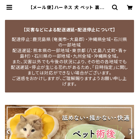
【メール便】ハーネス 犬 ペット 裏地メ
ッシュ ロック サイズ調整可能／pets
029 | MEDEL QUON｜ペット用品
専門店・犬用品・猫服・ドッグウェア
【災害などによる配送遅延・配送停止について】
配達停止：鹿児島県（奄美市・大島郡）・沖縄県全域・石川県
の一部地域
配送遅延：熊本県の一部地域・東京都（八丈島八丈町・青ヶ
島村）・石川県の一部地域・九州全域・沖縄県全域。
また、災害以外でも今後の状況により、その他の各地域でも
配送遅延・停止が生じる恐れがあるため、「日時指定」に関し
ましては対応ができない場合がございます。
ご迷惑をおかけしますが、ご理解賜りますようお願い申し上
げます。