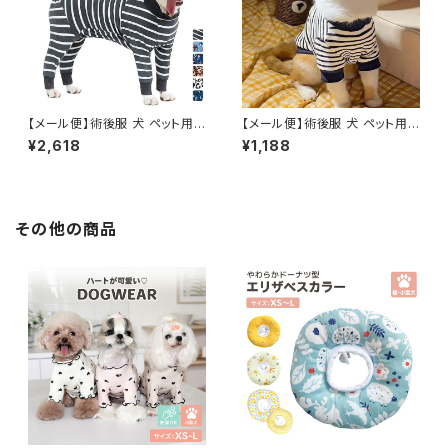
【メール便】術後服 犬 ペット用
【メール便】術後服 犬 ペット用
品 ロンパース ペットウェア ドッ
品 ロンパース ペットウェア ドッ
¥2,618
¥1,188
グウェア いぬ 中型犬 大型犬 服
グウェア いぬ 小型犬 中型犬 服
介護用品／pets244
介護用品 犬の服 ハイネック つ
なぎ カバーオール 長袖 ／pets
237
その他の商品