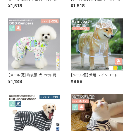
ンピース ペット用品 服 ドッグウ
レス 服 結婚式 ウエディング パ
¥1,518
¥1,518
ェア レイヤード風ワンピ 犬の服
ーティー ペット用品 ドッグウェ
半袖 リブ生地／pets255
ア ワンピース／pets254
【メール便】術後服 犬 ペット用
【メール便】犬用 レインコート 小
品 ロンパース ペットウェア ドッ
型犬 中型犬 着せやすい フード
¥1,188
¥968
グウェア いぬ 小型犬 中型犬 服
付き ケープ ポンチョ 透明 クリ
介護用品 ／pets252
ア 防水／pets251