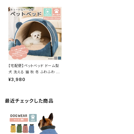
【宅配便】ペットベッド ドーム型
犬 洗える 猫 秋 冬 ふわふわ ／
pets006
¥3,980
最近チェックした商品