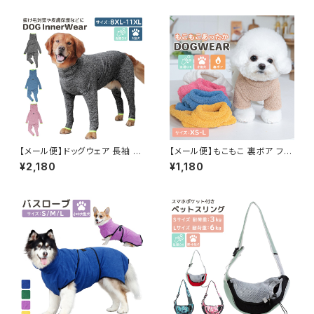
ets230
【メール便】ドッグウェア 長袖 ロ
【メール便】もこもこ 裏ボア フリ
ンパース 犬 ペット 防寒 秋冬／
ース ドッグウェア 犬 服 あった
¥2,180
¥1,180
pets079
かい ペット 秋冬／pets217