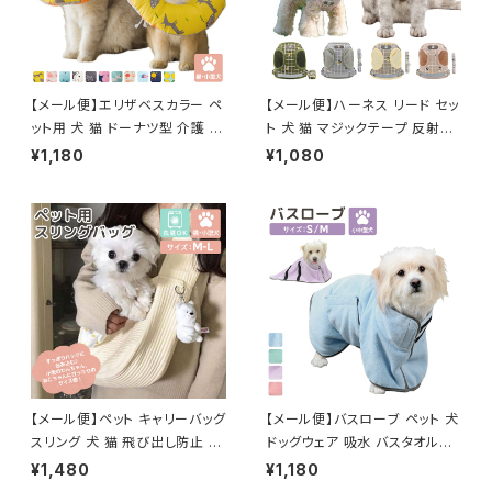
【メール便】エリザベスカラー ペ
【メール便】ハーネス リード セッ
ット用 犬 猫 ドーナツ型 介護 ク
ト 犬 猫 マジックテープ 反射テ
ッション ネッカー／pets084
ープ付き サイズ調整可能／pet
¥1,180
¥1,080
s028
【メール便】ペット キャリーバッグ
【メール便】バスローブ ペット 犬
スリング 犬 猫 飛び出し防止 抱
ドッグウェア 吸水 バスタオル／
っこひも／pets059
pets025
¥1,480
¥1,180