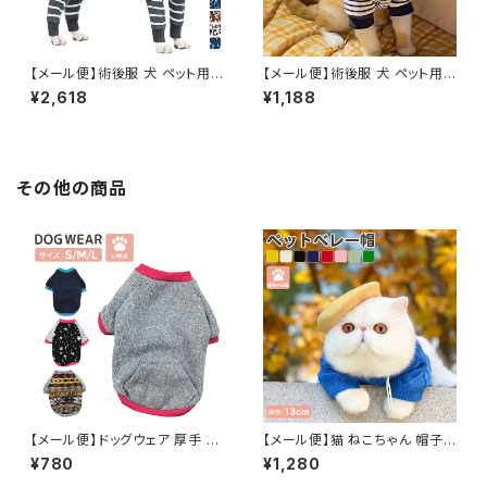
【メール便】術後服 犬 ペット用
【メール便】術後服 犬 ペット用
品 ロンパース ペットウェア ドッ
品 ロンパース ペットウェア ドッ
¥2,618
¥1,188
グウェア いぬ 中型犬 大型犬 服
グウェア いぬ 小型犬 中型犬 服
介護用品／pets244
介護用品 犬の服 ハイネック つ
なぎ カバーオール 長袖 ／pets
237
その他の商品
【メール便】ドッグウェア 厚手 半
【メール便】猫 ねこちゃん 帽子
袖 犬 猫 ペット 北欧 パイピング
ペットグッズ 被り物 ベレー帽 チ
¥780
¥1,280
秋冬／pets037
ョボ フェルト調生地 ゴム紐 ／p