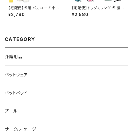
【宅配便】犬用 バスローブ 小型
【宅配便】ドッグスリング 犬 猫
犬 中型犬 大型犬 お風呂 水遊
ペット 抱っこひも キャリーバッグ
¥2,780
¥2,580
び 水分吸収 マジックテープ／p
ショルダー／pets011
ets007
CATEGORY
介護用品
ペットウェア
ペットベッド
プール
サークル・ケージ