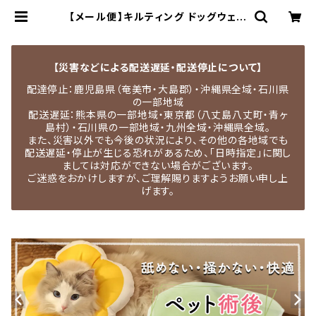
【メール便】キルティング ドッグウェア
ペット 犬 猫 中厚手 アウター風／pe
ts047 | MEDEL QUON｜ペット用
品専門店・犬用品・猫服・ドッグウェア
【災害などによる配送遅延・配送停止について】
配達停止：鹿児島県（奄美市・大島郡）・沖縄県全域・石川県
の一部地域
配送遅延：熊本県の一部地域・東京都（八丈島八丈町・青ヶ
島村）・石川県の一部地域・九州全域・沖縄県全域。
また、災害以外でも今後の状況により、その他の各地域でも
配送遅延・停止が生じる恐れがあるため、「日時指定」に関し
ましては対応ができない場合がございます。
ご迷惑をおかけしますが、ご理解賜りますようお願い申し上
げます。