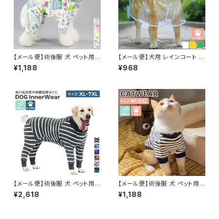
【メール便】術後服 犬 ペット用
【メール便】犬用 レインコート 小
品 ロンパース ペットウェア ドッ
型犬 中型犬 着せやすい フード
¥1,188
¥968
グウェア いぬ 小型犬 中型犬 服
付き ケープ ポンチョ 透明 クリ
介護用品 ／pets252
ア 防水／pets251
【メール便】術後服 犬 ペット用
【メール便】術後服 犬 ペット用
品 ロンパース ペットウェア ドッ
品 ロンパース ペットウェア ドッ
¥2,618
¥1,188
グウェア いぬ 中型犬 大型犬 服
グウェア いぬ 小型犬 中型犬 服
介護用品／pets244
介護用品 犬の服 ハイネック つ
なぎ カバーオール 長袖 ／pets