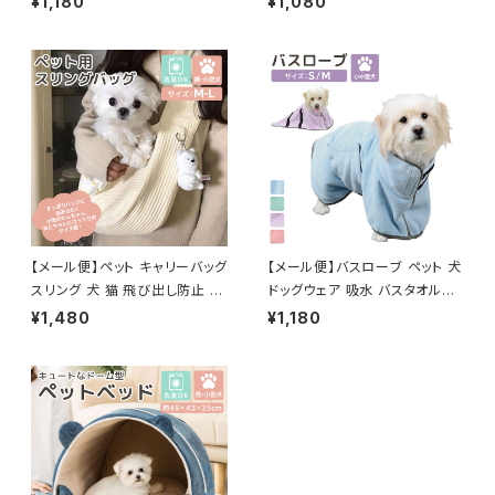
¥1,180
¥1,080
s028
【メール便】ペット キャリーバッグ
【メール便】バスローブ ペット 犬
スリング 犬 猫 飛び出し防止 抱
ドッグウェア 吸水 バスタオル／
っこひも／pets059
pets025
¥1,480
¥1,180