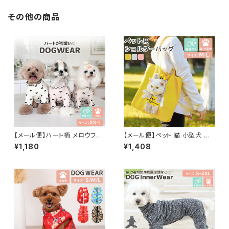
237
その他の商品
【メール便】ハート柄 メロウフリ
【メール便】ペット 猫 小型犬 か
ル 長袖 ドッグウェア ストレッチ
ばん ペットグッズ トートバッグ
¥1,180
¥1,408
犬 服 小型犬 ペット／pets218
キャリーバッグ キャンバスバッグ
ショルダー／pets242