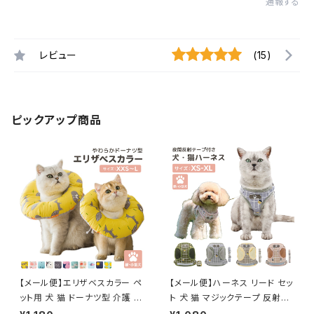
通報する
レビュー
(15)
ピックアップ商品
【メール便】エリザベスカラー ペ
【メール便】ハーネス リード セッ
ット用 犬 猫 ドーナツ型 介護 ク
ト 犬 猫 マジックテープ 反射テ
ッション ネッカー／pets084
ープ付き サイズ調整可能／pet