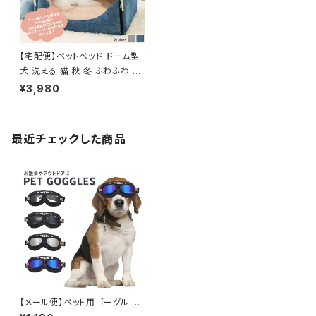
【宅配便】ペットベッド ドーム型
犬 洗える 猫 秋 冬 ふわふわ ／
pets006
¥3,980
最近チェックした商品
【メール便】ペット用ゴーグル サ
ングラス メガネ バンド ゴム 犬