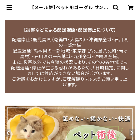
【メール便】ペット用ゴーグル サング
ラス メガネ バンド ゴム 犬／pets0
64 | MEDEL QUON｜ペット用品専
門店・犬用品・猫服・ドッグウェア
【災害などによる配送遅延・配送停止について】
配達停止：鹿児島県（奄美市・大島郡）・沖縄県全域・石川県
の一部地域
配送遅延：熊本県の一部地域・東京都（八丈島八丈町・青ヶ
島村）・石川県の一部地域・九州全域・沖縄県全域。
また、災害以外でも今後の状況により、その他の各地域でも
配送遅延・停止が生じる恐れがあるため、「日時指定」に関し
ましては対応ができない場合がございます。
ご迷惑をおかけしますが、ご理解賜りますようお願い申し上
げます。