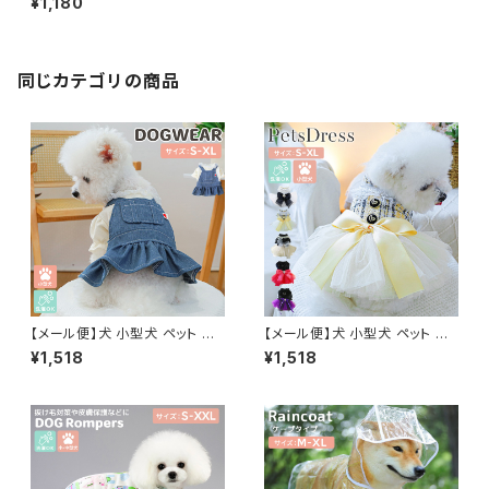
¥1,180
／pets064
同じカテゴリの商品
【メール便】犬 小型犬 ペット ワ
【メール便】犬 小型犬 ペット ド
ンピース ペット用品 服 ドッグウ
レス 服 結婚式 ウエディング パ
¥1,518
¥1,518
ェア レイヤード風ワンピ 犬の服
ーティー ペット用品 ドッグウェ
半袖 リブ生地／pets255
ア ワンピース／pets254