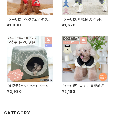
【メール便】ドッグウェア ダウン
【メール便】術後服 犬 ペット用
風 ジャケット 犬 猫 ペット 防寒
品 ロンパース ペットウェア ドッ
¥1,080
¥1,628
／pets036
グウェア いぬ 小型犬 中型犬 服
介護用品 犬の服 ハイネック つ
なぎ カバーオール 長袖 ／pets
237
【宅配便】ペット ベッド ドーム型
【メール便】もこもこ 裏起毛 花
ハウス 犬 猫 2way／pets023
柄 ワンピース ドッグウエア 犬
¥2,980
¥2,180
服 あったか 半袖 キルティング
ペット／pets222
CATEGORY