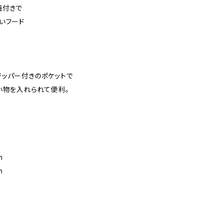
紐付きで
いフード
ッパー付きのポケットで
小物を入れられて便利。
m
m