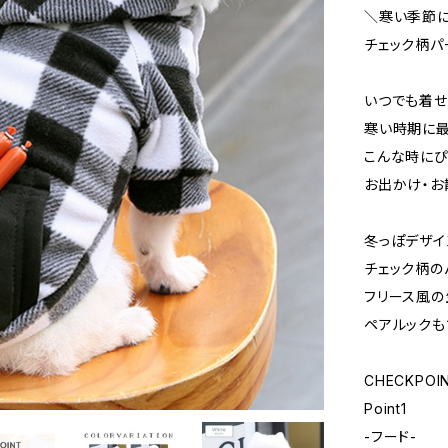
＼寒い季節に
チェック柄パ
いつでも着せ
寒い時期に最
こんな時にぴ
お出かけ・お
冬っぽデザイ
チェック柄の
フリース風の
ペアルックも
CHECKPOI
Point1
-フード-