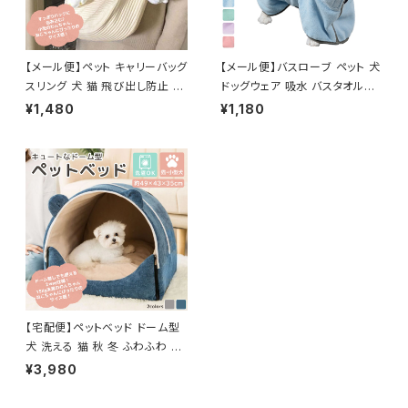
【メール便】ペット キャリーバッグ
【メール便】バスローブ ペット 犬
スリング 犬 猫 飛び出し防止 抱
ドッグウェア 吸水 バスタオル／
っこひも／pets059
pets025
¥1,480
¥1,180
【宅配便】ペットベッド ドーム型
犬 洗える 猫 秋 冬 ふわふわ ／
pets006
¥3,980