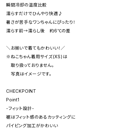
瞬間冷却の温度比較
濡らすだけでひんやり快適♪
暑さが苦手なワンちゃんにぴったり！
濡らす前→濡らし後 約6℃の差
＼お揃いで着てもかわいい！／
※ねこちゃん着用サイズ(XS)は
取り扱っておりません。
写真はイメージです。
CHECKPOINT
Point1
-フィット設計-
裾はフィット感のあるカッティングに
パイピング加工がかわいい