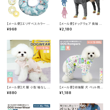
【メール便】エリザベスカラー 犬
【メール便】ドッグウェア 長袖 ロ
小型犬 猫 ペット ペットグッズ ド
ンパース 犬 ペット 防寒 秋冬／
¥968
¥2,180
ーナツ ソフト 軽量 クッション 枕
pets079
ネッカー／pets253
【メール便】犬 服 小型 袖なし 肩
【メール便】術後服 犬 ペット用
フリル トップス リードリング付き
品 ロンパース ペットウェア ドッ
¥880
¥1,188
凹凸生地 裏面 蒸れにくい／pe
グウェア いぬ 小型犬 中型犬 服
ts228
介護用品 ／pets252