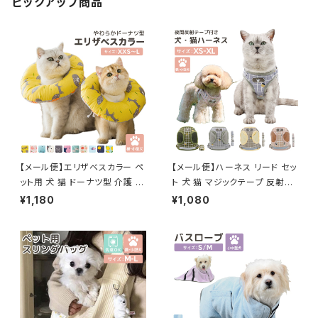
ピックアップ商品
【メール便】エリザベスカラー ペ
【メール便】ハーネス リード セッ
ット用 犬 猫 ドーナツ型 介護 ク
ト 犬 猫 マジックテープ 反射テ
ッション ネッカー／pets084
ープ付き サイズ調整可能／pet
¥1,180
¥1,080
s028