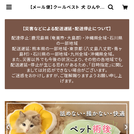
【メール便】クールベスト 犬 ひんやり
ペットウェア 熱中症対策 暑さ対策 濡
らして 涼しい／pets151 | MEDEL
QUON｜ペット用品専門店・犬用品・
猫服・ドッグウェア
【災害などによる配送遅延・配送停止について】
配達停止：鹿児島県（奄美市・大島郡）・沖縄県全域・石川県
の一部地域
配送遅延：熊本県の一部地域・東京都（八丈島八丈町・青ヶ
島村）・石川県の一部地域・九州全域・沖縄県全域。
また、災害以外でも今後の状況により、その他の各地域でも
配送遅延・停止が生じる恐れがあるため、「日時指定」に関し
ましては対応ができない場合がございます。
ご迷惑をおかけしますが、ご理解賜りますようお願い申し上
げます。