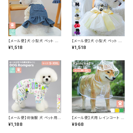
【メール便】犬 小型犬 ペット ワ
【メール便】犬 小型犬 ペット ド
ンピース ペット用品 服 ドッグウ
レス 服 結婚式 ウエディング パ
¥1,518
¥1,518
ェア レイヤード風ワンピ 犬の服
ーティー ペット用品 ドッグウェ
半袖 リブ生地／pets255
ア ワンピース／pets254
【メール便】術後服 犬 ペット用
【メール便】犬用 レインコート 小
品 ロンパース ペットウェア ドッ
型犬 中型犬 着せやすい フード
¥1,188
¥968
グウェア いぬ 小型犬 中型犬 服
付き ケープ ポンチョ 透明 クリ
介護用品 ／pets252
ア 防水／pets251