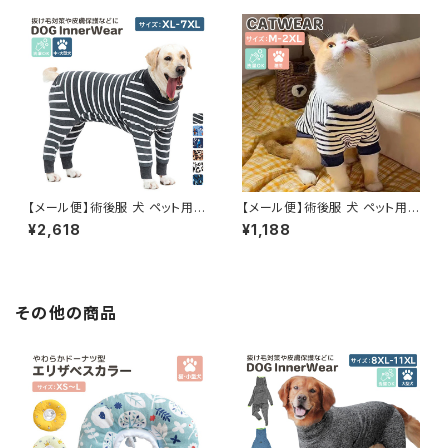
【メール便】術後服 犬 ペット用
【メール便】術後服 犬 ペット用
品 ロンパース ペットウェア ドッ
品 ロンパース ペットウェア ドッ
¥2,618
¥1,188
グウェア いぬ 中型犬 大型犬 服
グウェア いぬ 小型犬 中型犬 服
介護用品／pets244
介護用品 犬の服 ハイネック つ
なぎ カバーオール 長袖 ／pets
237
その他の商品