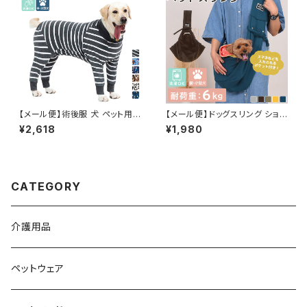
【メール便】術後服 犬 ペット用
【メール便】ドッグスリング ショル
品 ロンパース ペットウェア ドッ
ダー キャリーバッグ ペット 犬 猫
¥2,618
¥1,980
グウェア いぬ 中型犬 大型犬 服
飛び出し防止／pets002
介護用品／pets244
CATEGORY
介護用品
ペットウェア