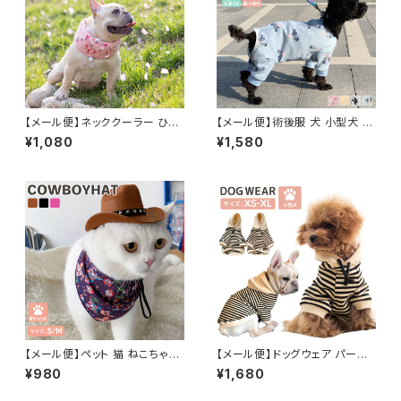
【メール便】ネッククーラー ひん
【メール便】術後服 犬 小型犬 猫
やり クール 熱中症対策 スカー
女の子 男の子 長袖 舐め防止
¥1,080
¥1,580
フ バンダナ 犬 ペット／pets14
抜け毛対策 ドッグウェア ／pet
7
s226
【メール便】ペット 猫 ねこちゃん
【メール便】ドッグウェア パーカ
帽子 コスプレ コスチューム フェ
ー フード付き ペット 犬服 猫服
¥980
¥1,680
ルト調生地 グッズ 被り物 カウボ
ボーダー柄 袖あり 伸縮性あり
ーイハット ／pets225
／pets008