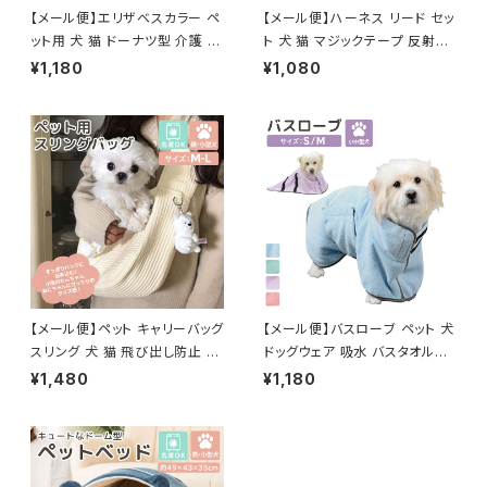
【メール便】エリザベスカラー ペ
【メール便】ハーネス リード セッ
ット用 犬 猫 ドーナツ型 介護 ク
ト 犬 猫 マジックテープ 反射テ
ッション ネッカー／pets084
ープ付き サイズ調整可能／pet
¥1,180
¥1,080
s028
【メール便】ペット キャリーバッグ
【メール便】バスローブ ペット 犬
スリング 犬 猫 飛び出し防止 抱
ドッグウェア 吸水 バスタオル／
っこひも／pets059
pets025
¥1,480
¥1,180