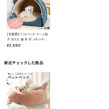
【宅配便】ペットベッド ドーム型
犬 洗える 猫 秋 冬 ふわふわ ／
pets006
¥3,980
最近チェックした商品