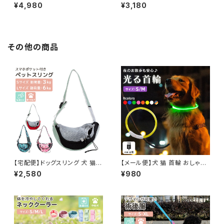
ふかふか 起毛 滑り止め 大きめ
2点セット おもちゃ付き ハウス
¥4,980
¥3,180
犬 猫 秋冬／pets062
リバーシブル 犬 猫／pets066
その他の商品
【宅配便】ドッグスリング 犬 猫
【メール便】犬 猫 首輪 おしゃれ
ペット 抱っこひも キャリーバッグ
かわいい 光る ライト カラー 白
¥2,580
¥980
ショルダー／pets011
USB 充電コード 2点セット 小型
犬／pets183