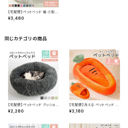
【宅配便】ペットベッド 猫 小型犬
おしゃれ かわいい ペットグッズ
¥3,480
ペットソファ 耳付き しっぽ付き
ネコ イヌ／pets181
同じカテゴリの商品
【宅配便】ペットベッド クッション
【宅配便】洗える ペットベッド ク
猫 犬 洗える 滑り止め付き ふわ
ッション付き 2点セット 犬 猫 リ
¥2,280
¥3,180
ふわ もこもこ／pets001
バーシブル 2way／pets030