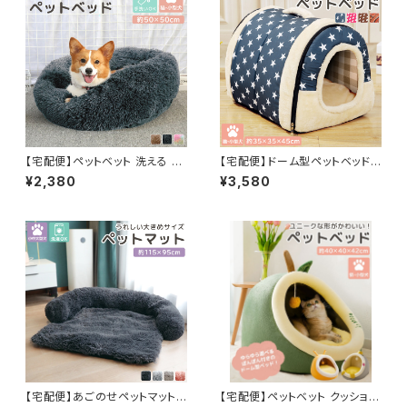
【宅配便】ペットベット 洗える ふ
【宅配便】ドーム型ペットベッド
わふわ 裏起毛 クッション 犬 猫
クッション付き 2点セット ハウス
¥2,380
¥3,580
滑り止め／pets039
リバーシブル 2way 犬 猫／pet
s061
【宅配便】あごのせペットマット
【宅配便】ペットベット クッション