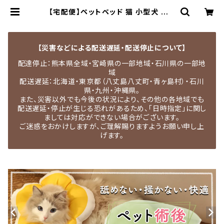
【宅配便】ペットベッド 猫 小型犬 おし
ゃれ かわいい ペットグッズ ペットソ
ファ 耳付き しっぽ付き ネコ イヌ／pe
ts181 | MEDEL QUON｜ペット用
品専門店・犬用品・猫服・ドッグウェア
【災害などによる配送遅延・配送停止について】
配達停止：熊本県全域・宮崎県の一部地域・石川県の一部地
域
配送遅延：北海道・東京都（八丈島八丈町・青ヶ島村）・石川
県・九州・沖縄県。
また、災害以外でも今後の状況により、その他の各地域でも
配送遅延・停止が生じる恐れがあるため、「日時指定」に関し
ましては対応ができない場合がございます。
ご迷惑をおかけしますが、ご理解賜りますようお願い申し上
げます。