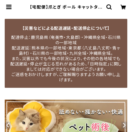
【宅配便】爪とぎ ポール キャットタワ
ー 8点セット 猫 据え置き スリム／pe
ts207 | MEDEL QUON｜ペット用
品専門店・犬用品・猫服・ドッグウェア
【災害などによる配送遅延・配送停止について】
配達停止：鹿児島県（奄美市・大島郡）・沖縄県全域・石川県
の一部地域
配送遅延：熊本県の一部地域・東京都（八丈島八丈町・青ヶ
島村）・石川県の一部地域・九州全域・沖縄県全域。
また、災害以外でも今後の状況により、その他の各地域でも
配送遅延・停止が生じる恐れがあるため、「日時指定」に関し
ましては対応ができない場合がございます。
ご迷惑をおかけしますが、ご理解賜りますようお願い申し上
げます。