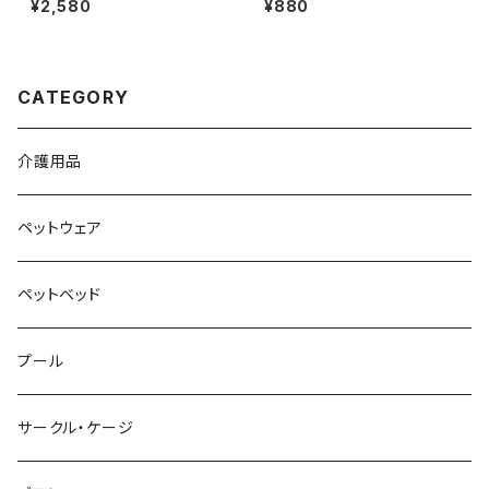
¥2,580
¥880
ショルダー／pets011
凹凸生地 裏面 蒸れにくい／pe
ts228
CATEGORY
介護用品
ペットウェア
ペットベッド
プール
サークル・ケージ