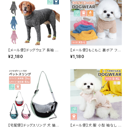
【メール便】ドッグウェア 長袖 ロ
【メール便】もこもこ 裏ボア フリ
ンパース 犬 ペット 防寒 秋冬／
ース ドッグウェア 犬 服 あった
¥2,180
¥1,180
pets079
かい ペット 秋冬／pets217
【宅配便】ドッグスリング 犬 猫
【メール便】犬 服 小型 袖なし 肩
ペット 抱っこひも キャリーバッグ
フリル トップス リードリング付き