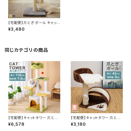
【宅配便】爪とぎ ポール キャット
タワー 8点セット 猫 据え置き ス
¥3,480
リム／pets207
同じカテゴリの商品
【宅配便】キャットタワー 爪とぎ
【宅配便】キャットタワー 爪とぎ
ポール おもちゃ ベッド 屋根 家
ポール ベッド付 猫 ペット／pet
¥6,578
¥3,180
キャットツリー ／pets234a1
s069