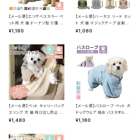
【メール便】エリザベスカラー ペ
【メール便】ハーネス リード セッ
ット用 犬 猫 ドーナツ型 介護 ク
ト 犬 猫 マジックテープ 反射テ
ッション ネッカー／pets084
ープ付き サイズ調整可能／pet
¥1,180
¥1,080
s028
【メール便】ペット キャリーバッグ
【メール便】バスローブ ペット 犬
スリング 犬 猫 飛び出し防止 抱
ドッグウェア 吸水 バスタオル／
っこひも／pets059
pets025
¥1,480
¥1,180