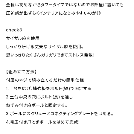
全長は高めながらタワータイプではないのでお部屋に置いても
圧迫感が出ずらくインテリアになじみやすいのが◎
check3
サイザル麻を使用
しっかり研げる丈夫なサイザル麻を使用。
思いっきりたくさんガリガリできてストレス発散！
【組み立て方法】
付属のネジで組み立てるだけの簡単仕様
1.土台を広げ、補強板をボルト(短)で固定する
2.土台中央の穴にボルト(長)を通し
ねずみ付き麻ポールと固定する。
3.ポールにスクリューとコネクティングプレートをはめる。
4.毛玉付き爪とぎポールをはめて完成！