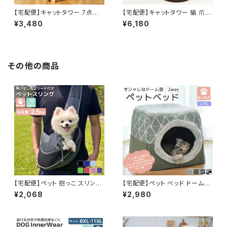
【宅配便】キャットタワー 7点セッ
【宅配便】キャットタワー 猫 爪と
ト 猫 宇宙船 ボウル クリア 据え
ぎ ポール 据え置き ペット ペット
¥3,480
¥6,180
置き 爪とぎ／pets208a1
10点セット／pets204a1
その他の商品
【宅配便】ペット 抱っこ スリング
【宅配便】ペット ベッド ドーム型
メッシュ キャリーバッグ 犬 小型
ハウス 犬 猫 2way／pets023
¥2,068
¥2,980
犬 猫 ペットグッズ ペット鞄 ドッ
グスリング ／pets247