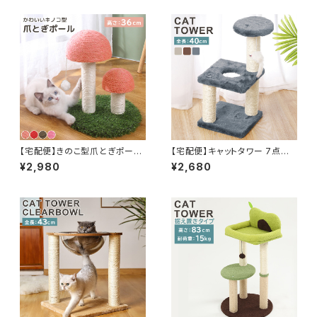
【宅配便】きのこ型爪とぎポール
【宅配便】キャットタワー 7点セッ
キャットタワー 人工芝 猫 ペット
ト 猫 爪とぎ ポール おもちゃ付
¥2,980
¥2,680
／pets070
き キャットツリー 据え置き／pe
ts209