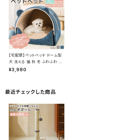
【宅配便】ペットベッド ドーム型
犬 洗える 猫 秋 冬 ふわふわ ／
pets006
¥3,980
最近チェックした商品