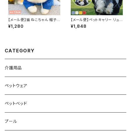
【メール便】猫 ねこちゃん 帽子
【メール便】ペットキャリー リュッ
ペットグッズ 被り物 ベレー帽 チ
ク 抱っこ紐 2WAY ペット 犬 猫
¥1,280
¥1,848
ョボ フェルト調生地 ゴム紐 ／p
小型犬 かばん ペットグッズ ／p
ets230
ets240
CATEGORY
介護用品
ペットウェア
ペットベッド
プール