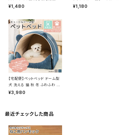
っこひも／pets059
pets025
¥1,480
¥1,180
【宅配便】ペットベッド ドーム型
犬 洗える 猫 秋 冬 ふわふわ ／
pets006
¥3,980
最近チェックした商品