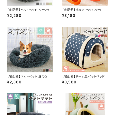
【宅配便】ペットベッド クッション
【宅配便】洗える ペットベッド ク
猫 犬 洗える 滑り止め付き ふわ
ッション付き 2点セット 犬 猫 リ
¥2,280
¥3,180
ふわ もこもこ／pets001
バーシブル 2way／pets030
【宅配便】ペットベット 洗える ふ
【宅配便】ドーム型ペットベッド
わふわ 裏起毛 クッション 犬 猫
クッション付き 2点セット ハウス
¥2,380
¥3,580
滑り止め／pets039
リバーシブル 2way 犬 猫／pet
s061