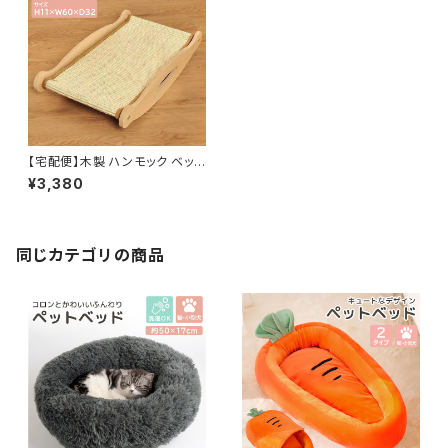
【宅配便】木製 ハンモック ベッド
5点セット 猫 ナチュラル 爪研ぎ
¥3,380
ペット用品／pets213a1
同じカテゴリの商品