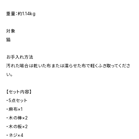
重量：約1.14kg
対象
猫
お手入れ方法
汚れた場合は乾いた布または濡らせた布で軽くふき取ってくださ
い。
【セット内容】
・5点セット
・麻布×1
・木の棒×2
・木の板×2
・ネジ×4