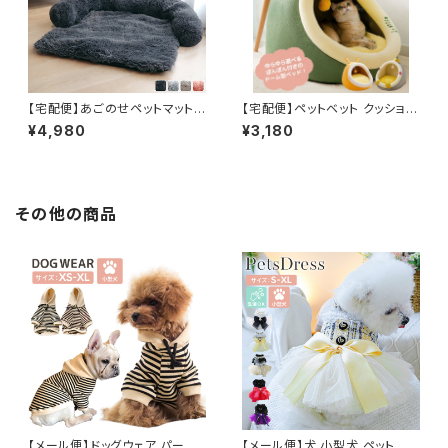
【宅配便】あごのせペットマット
【宅配便】ペットベット クッション
ふかふか 起毛 滑り止め 大きめ
2点セット おもちゃ付き ハウス
¥4,980
¥3,180
犬 猫 秋冬／pets062
リバーシブル 犬 猫／pets066
その他の商品
【メール便】ドッグウェア パーカ
【メール便】犬 小型犬 ペット ド