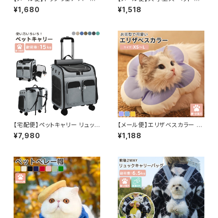
ー フード付き ペット 犬服 猫服
レス 服 結婚式 ウエディング パ
¥1,680
¥1,518
ボーダー柄 袖あり 伸縮性あり
ーティー ペット用品 ドッグウェ
／pets008
ア ワンピース／pets254
【宅配便】ペットキャリー リュック
【メール便】エリザベスカラー 犬
バッグ 犬 猫 小型犬 キャスター
小型犬 猫 ペット ペットグッズ 花
¥7,980
¥1,188
付き／pets045
ドーナツ ソフト 軽量 クッション
枕 通気性 ネッカー／pets246