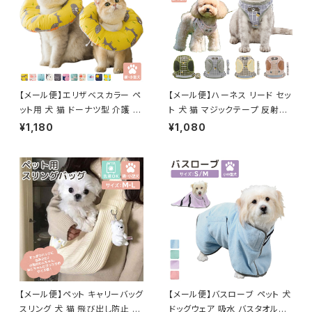
【メール便】エリザベスカラー ペ
【メール便】ハーネス リード セッ
ット用 犬 猫 ドーナツ型 介護 ク
ト 犬 猫 マジックテープ 反射テ
ッション ネッカー／pets084
ープ付き サイズ調整可能／pet
¥1,180
¥1,080
s028
【メール便】ペット キャリーバッグ
【メール便】バスローブ ペット 犬
スリング 犬 猫 飛び出し防止 抱
ドッグウェア 吸水 バスタオル／