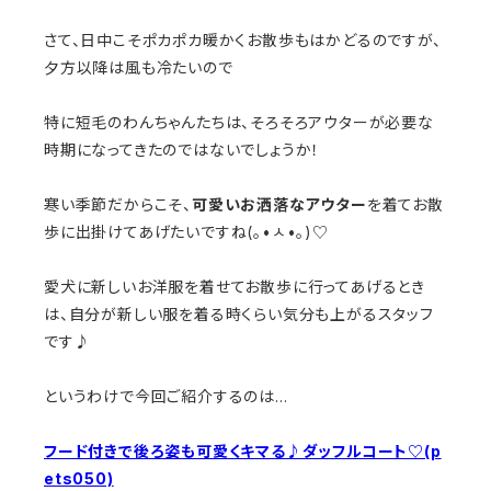
さて、日中こそポカポカ暖かくお散歩もはかどるのですが、
夕方以降は風も冷たいので
特に短毛のわんちゃんたちは、そろそろアウターが必要な
時期になってきたのではないでしょうか！
寒い季節だからこそ、
可愛いお洒落なアウター
を着てお散
歩に出掛けてあげたいですね(｡•ㅅ•｡)♡
愛犬に新しいお洋服を着せてお散歩に行ってあげるとき
は、自分が新しい服を着る時くらい気分も上がるスタッフ
です♪
というわけで今回ご紹介するのは…
フード付きで後ろ姿も可愛くキマる♪ダッフルコート♡(p
ets050)