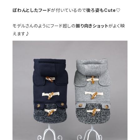
ぽわんとしたフード
が付いているので
後ろ姿もCute♡
モデルさんのようにフード超しの
振り向きショット
がよく映
えます♪