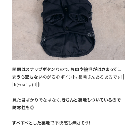
開閉はスナップボタン
なので、
お肉や被毛がはさまってし
まう心配もない
のが安心ポイント。長毛さんあるあるですl|
|li(っω`-｡)il||l
見た目ばかりでなはなく、
きちんと裏地もついているので
防寒性も◎
すべすべとした裏地
で不快感も無さそう！