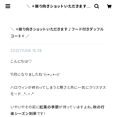
＼ ✧振り向きショットいただきます♪
フード付きダッフルコート✧ ／ | ME
DEL QUON｜ペット用品専門店・犬
用品・猫服・ドッグウェア
＼ ✧振り向きショットいただきます♪フード付きダッフル
コート✧ ／
2022/11/08 15:38
こんにちは♡
11月になりましたね◝(⑅•ᴗ•⑅)◜
ハロウィンが終わってしまうと寒さと共に一気にクリスマス
モード…°˖✧˖°
いやいやその前に
紅葉の季節
が待っていますよね。
秋の行
楽シーズン到来
です！