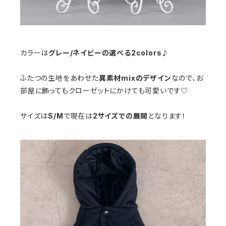
カラーは
グレー/ネイビーの選べる2colors
♪
ふたつの生地をあわせた
異素材mixのデザイン
なので、お
部屋に飾ってもクローゼットにかけても可愛いです♡
サイズは
S/M
で現在は
2サイズでの展開
となります！